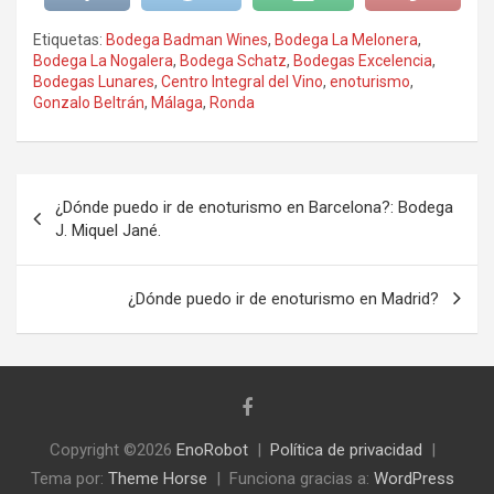
Etiquetas:
Bodega Badman Wines
,
Bodega La Melonera
,
Bodega La Nogalera
,
Bodega Schatz
,
Bodegas Excelencia
,
Bodegas Lunares
,
Centro Integral del Vino
,
enoturismo
,
Gonzalo Beltrán
,
Málaga
,
Ronda
Navegación
¿Dónde puedo ir de enoturismo en Barcelona?: Bodega
de
J. Miquel Jané.
entradas
¿Dónde puedo ir de enoturismo en Madrid?
Copyright ©2026
EnoRobot
Política de privacidad
Tema por:
Theme Horse
Funciona gracias a:
WordPress