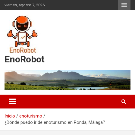
Saltar
viernes, agosto 7, 2026
al
contenido
EnoRobot
Inicio
enoturismo
¿Dónde puedo ir de enoturismo en Ronda, Málaga?