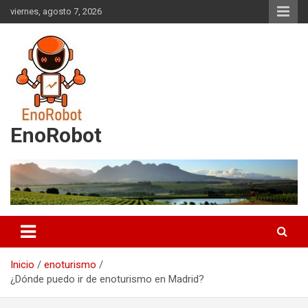
Saltar
viernes, agosto 7, 2026
al
contenido
EnoRobot
Inicio
enoturismo
¿Dónde puedo ir de enoturismo en Madrid?