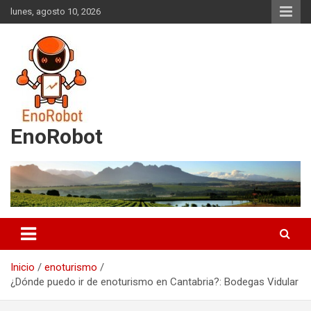
Saltar
lunes, agosto 10, 2026
al
contenido
EnoRobot
Inicio
enoturismo
¿Dónde puedo ir de enoturismo en Cantabria?: Bodegas Vidular