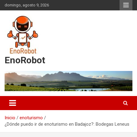
Saltar
domingo, agosto 9, 2026
al
contenido
EnoRobot
Inicio
enoturismo
¿Dónde puedo ir de enoturismo en Badajoz?: Bodegas Leneus